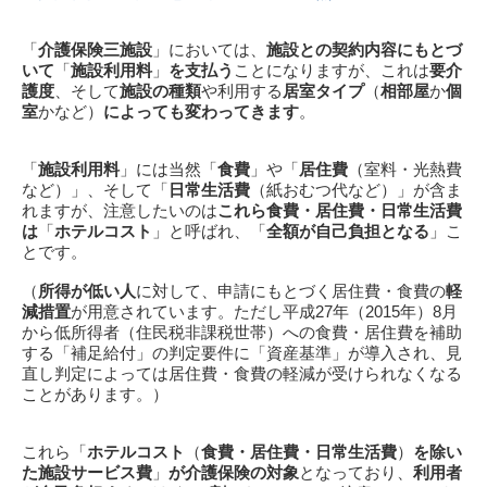
「
介護保険三施設
」においては、
施設との契約内容にもとづ
いて
「
施設利用料
」
を支払う
ことになりますが、これは
要介
護度
、そして
施設の種類
や利用する
居室タイプ
（
相部屋
か
個
室
かなど）
によっても変わってきます
。
「
施設利用料
」には当然「
食費
」や「
居住費
（室料・光熱費
など）」、そして「
日常生活費
（紙おむつ代など）」が含ま
れますが、注意したいのは
これら食費・居住費・日常生活費
は
「
ホテルコスト
」と呼ばれ、「
全額が自己負担となる
」こ
とです。
（
所得が低い人
に対して、申請にもとづく居住費・食費の
軽
減措置
が用意されています。ただし平成27年（2015年）8月
から低所得者（住民税非課税世帯）への食費・居住費を補助
する「補足給付」の判定要件に「資産基準」が導入され、見
直し判定によっては居住費・食費の軽減が受けられなくなる
ことがあります。）
これら「
ホテルコスト
（
食費・居住費・日常生活費
）
を除い
た施設サービス費
」
が介護保険の対象
となっており、
利用者