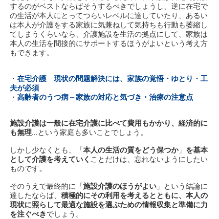
するのがベストならばそうするべきでしょうし、逆に在宅で
の生活が本人にとってつらいレベルに達していたり、あるい
は本人が介護をする家族に気兼ねして気持ちも行動も萎縮し
てしまうくらいなら、介護施設を生活の拠点にして、家族は
本人の生活を間接的にサポートするほうがよいという考え方
もできます。
・
在宅介護 現状の問題解決には、家族の覚悟・ゆとり・工
夫が必須
・
高齢者のうつ病～家族の対応と気づき・治療の注意点
施設介護は一般に在宅介護に比べて費用もかかり、経済的に
も無理
...という家庭も多いことでしょう。
しかし少なくとも、「
本人の生活の質をどう保つか
」
を基本
として介護を考えていく
ことだけは、忘れないようにしたい
ものです。
そのうえで最終的に「
施設介護のほうがよい
」という結論に
達したならば、
積極的にその利用を考えるとともに、本人の
現状に照らして最適な施設を選ぶための情報収集と準備に力
を注ぐべき
でしょう。