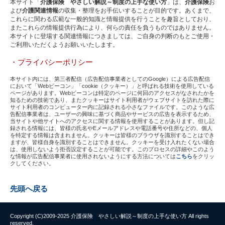
本サイト「
介護保険 やさしい解説～制度の上手な使い方
」は、
介護保険
お
よび
介護関連情報
の収集・整理をお手伝いすることが目的です。あくまで、
これらに関わる広範な一般的知識と情報提供を行うことを趣旨としており、
またこれらの情報提供行為により、何らの責任を負うものではありません。
本サイトに登場する関連情報につきましては、ご自身の判断のもとご使用・
ご利用いただくようお願いいたします。
・プライバシーポリシー
本サイト内には、第三者配信（広告配信事業者としてのGoogle）による広告配信
において「Webビーコン」「cookie（クッキー）」と呼ばれる技術を使用している
ページがあります。Webビーコンは特定のページに何回のアクセスがなされたかを
知るための技術であり、またクッキーはサイト利用者がウェブサイトを訪れた際に
サイト利用者のコンピューター内に記録される小さなファイルです。このような広
告配信事業者は、ユーザーの興味に基づく商品やサービスの広告を表示するため、
当サイトや他サイトへのアクセスに関する情報を使用することがあります。但し記
録される情報には、皆様の氏名やEメールアドレスや電話番号や住所などの、個人
を特定する情報は含まれません。クッキーは皆様のブラウザを識別することはでき
ますが、皆様自身を識別することはできません。クッキーを受け入れたくない場合
は、使用しないよう拒否設定することが可能です。このプロセスの詳細やこのよう
な情報が広告配信事業者に使用されないようにする方法については
こちら
をクリッ
クしてください。
先頭へ戻る
Copyright (C)2009-2025 介護保険 やさしい解説～制度の上手な使い方 All rights
reserved.