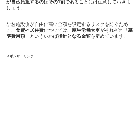
が自己負担するのはその1割
であることには注意しておきま
しょう。
なお施設側が自由に高い金額を設定するリスクを防ぐため
に、
食費
や
居住費
については、
厚生労働大臣
がそれぞれ「
基
準費用額
」といういわば
指針となる金額
を定めています。
スポンサーリンク