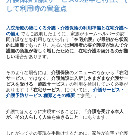
して利用時の留意点
入院治療の後にくる介護～介護保険の利用準備と在宅介護へ
の備え
でもご説明したように、家族がホームヘルパーの訪
問介護などを利用しながら行う「
在宅介護
」
が最初から状況
的に困難
であったり、あるいは
利用者の要介護度が進んで介
護側の負担が著しく増したために、在宅介護を続けるのが難
しい
場合があります。
そのような場合には、
介護保険
のメニューのなかから「
在宅
サービス
」ではなく、
介護施設に入所しさまざまな介護サー
ビスを受ける
「
施設サービス
」の利用を検討していく必要が
あります（「
在宅サービス
」については、
介護サービス・
介護予防サービス 種類とその概要
ご参照）。
介護でほんとうに実現すべきことは、「
介護を受ける本人
が、その人らしく人生を生きること
」にあります。
したがってその実現を手助けするために、家族が自宅で介護